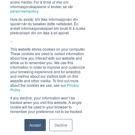
andre medier. For å finne ut mer om
19. juni - 5. august 12-23 (02)
informasjonskapslene vi bruker, se vår
personvernpolicy
Lunsj 12-16:30 | Middag 18:30
Hvis du avslår, blir ikke informasjonen din
Fra 30.7 begrenset servering
sporet når du besøker dette nettstedet. Én
enkelt informasjonskapsel blir brukt til å huske
12-17, middag 18.30
preferansen din om ikke å bli sporet.
--
Hold deg oppdatert om hva
This website stores cookies on your computer.
som skjer på Himmelblå og
These cookies are used to collect information
neste sommer!
about how you interact with our website and
allow us to remember you. We use this
information in order to improve and customize
your browsing experience and for analytics
and metrics about our visitors both on this
website and other media. To find out more
about the cookies we use, see our
Privacy
Policy
If you decline, your information won’t be
tracked when you visit this website. A single
Send
cookie will be used in your browser to
remember your preference not to be tracked.
Accept
Decline
Phone
Email
Facebook