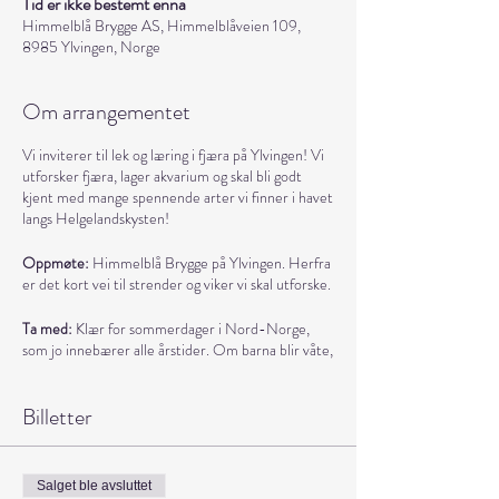
Tid er ikke bestemt ennå
Himmelblå Brygge AS, Himmelblåveien 109,
8985 Ylvingen, Norge
Om arrangementet
Vi inviterer til lek og læring i fjæra på Ylvingen! Vi
utforsker fjæra, lager akvarium og skal bli godt
kjent med mange spennende arter vi finner i havet
langs Helgelandskysten!
Oppmøte:
Himmelblå Brygge på Ylvingen. Herfra
er det kort vei til strender og viker vi skal utforske.
Ta med:
Klær for sommerdager i Nord-Norge,
som jo innebærer alle årstider. Om barna blir våte,
har de hatt det ekstra gøy. Ta derfor også med
ekstra klær til skift. Støvler, og klær som tåler
Billetter
vann, og litt gris er lurt.
Mat og drikke:
Det er også mulig å kjøpe seg noe å
spise å drikke før og etter arrangementet på
Salget ble avsluttet