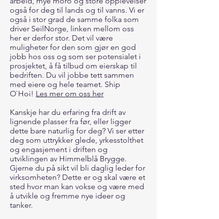
arbeid, mye moro og store opplevelser
også for deg til lands og til vanns. Vi er
også i stor grad de samme folka som
driver SeilNorge, linken mellom oss
her er derfor stor. Det vil være
muligheter for den som gjør en god
jobb hos oss og som ser potensialet i
prosjektet, å få tilbud om eierskap til
bedriften. Du vil jobbe tett sammen
med eiere og hele teamet. Ship
O`Hoi!
Les mer om oss her
Kanskje har du erfaring fra drift av
lignende plasser fra før, eller ligger
dette bare naturlig for deg? Vi ser etter
deg som uttrykker glede, yrkesstolthet
og engasjement i driften og
utviklingen av Himmelblå Brygge.
Gjerne du på sikt vil bli daglig leder for
virksomheten? Dette er og skal være et
sted hvor man kan vokse og være med
å utvikle og fremme nye ideer og
tanker.