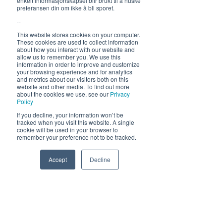
enkelt informasjonskapsel blir brukt til å huske
Bruk av våre kajakker, båter og utstyr
preferansen din om ikke å bli sporet.
Sist, men ikke minst:
--
Minner for livet!
Nordnorske opplevelser
This website stores cookies on your computer.
These cookies are used to collect information
Mye moro!
about how you interact with our website and
Nye venner og bekjentskaper
allow us to remember you. We use this
information in order to improve and customize
Mer informasjon om stillingen
your browsing experience and for analytics
and metrics about our visitors both on this
Stillingstittel: Driftsleder
website and other media. To find out more
Søknadsfrist: 20.02.23
about the cookies we use, see our
Privacy
Sted: Ylvingen
Policy
Ansettelsesform: Heltid
If you decline, your information won’t be
Antall stillinger: 1
tracked when you visit this website. A single
Lønn: etter avtale
cookie will be used in your browser to
remember your preference not to be tracked.
Varighet: ca. 1.april -30.aug 2023 (med
mulighet for forlengelse)
For ytterligere opplysninger kontakt:
Accept
Decline
Linda Øverli Nilsen tlf 41482061
Phone
Email
Facebook
Høres dette ut som noe for deg? I så fall
håper vi at vi hører fra deg! Send oss
gjerne en søknad og CV
post@himmelblaabrygge.no
til