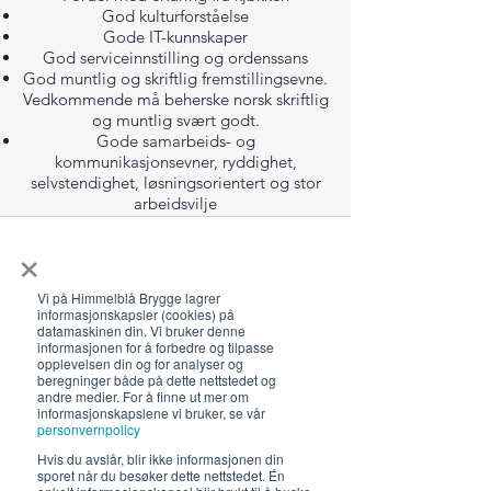
God kulturforståelse
Gode IT-kunnskaper
God serviceinnstilling og ordenssans
God muntlig og skriftlig fremstillingsevne.
Vedkommende må beherske norsk skriftlig
og muntlig svært godt.
Gode samarbeids- og
kommunikasjonsevner, ryddighet,
selvstendighet, løsningsorientert og stor
arbeidsvilje
Personlig egnethet vil bli vektlagt​
×
Hva kan vi tilby?
Lønn etter avtale
Vi på Himmelblå Brygge lagrer
Mulighet for forlengelse og for å bli helårs
informasjonskapsler (cookies) på
datamaskinen din. Vi bruker denne
daglig leder
informasjonen for å forbedre og tilpasse
Et kreativt arbeidsmiljø
opplevelsen din og for analyser og
Positive medarbeidere
beregninger både på dette nettstedet og
andre medier. For å finne ut mer om
Arbeidserfaring
informasjonskapslene vi bruker, se vår
Gode karrieremuligheter for rett person
personvernpolicy
Nettverk i SeilNorge/Himmelblå
Hvis du avslår, blir ikke informasjonen din
Overnatting
sporet når du besøker dette nettstedet. Én
Kost