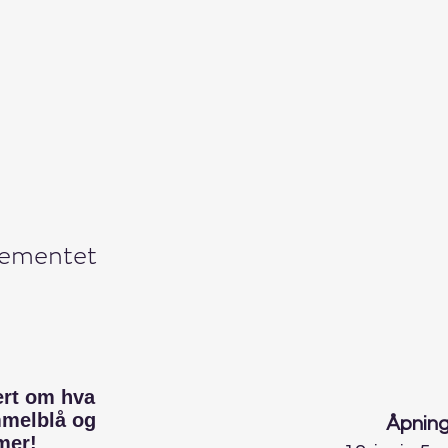
gementet
ert om hva
mmelblå og
Åpning
mer!