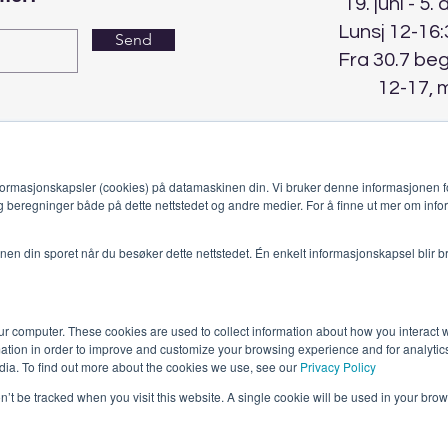
19. juni - 5.
Lunsj 12-16:
Send
Fra 30.7 be
12-17, 
ormasjonskapsler (cookies) på datamaskinen din. Vi bruker denne informasjonen fo
g beregninger både på dette nettstedet og andre medier. For å finne ut mer om info
jonen din sporet når du besøker dette nettstedet. Én enkelt informasjonskapsel blir b
ur computer. These cookies are used to collect information about how you interact w
tion in order to improve and customize your browsing experience and for analytics
Himmelblå Brygge
dia. To find out more about the cookies we use, see our
Privacy Policy
8985 Ylvingen
post@himmelblaabrygge.no
on’t be tracked when you visit this website. A single cookie will be used in your b
Personvernerklæring