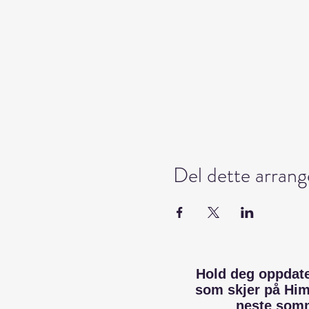
Del dette arran
Hold deg oppdat
som skjer på Hi
neste som