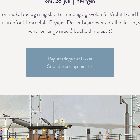
ons. 28. juli
  |  
Ylvingen
r en makalaus og magisk ettermiddag og kveld når Violet Road le
ett utenfor Himmelblå Brygge. Det er begrenset antall billetter, 
vent for lenge med å booke din plass :)
Registreringen er lukket
Se andre arrangementer