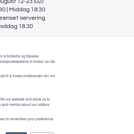
 august 12-23 (02)
30 | Middag 18:30
grenset servering
middag 18.30
r å forbedre og tilpasse
rmasjonskapslene vi bruker, se vår
rukt til å huske preferansen din om
ith our website and allow us to
 and metrics about our visitors
rowser to remember your preference