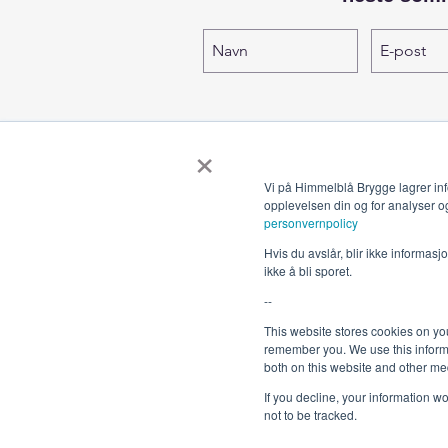
×
Vi på Himmelblå Brygge lagrer inf
opplevelsen din og for analyser o
personvernpolicy
Hvis du avslår, blir ikke informas
ikke å bli sporet.
--
This website stores cookies on yo
remember you. We use this informa
both on this website and other me
If you decline, your information w
not to be tracked.