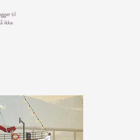
gger til
så ikke