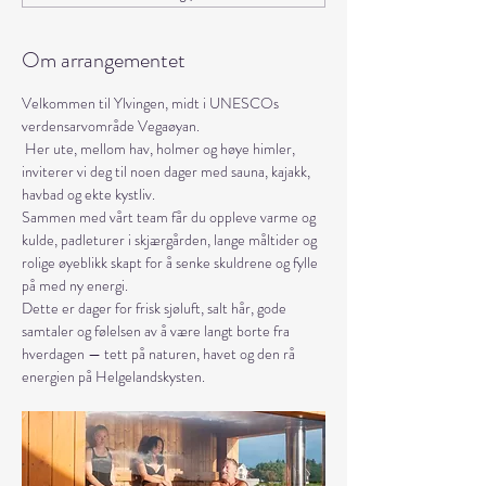
Om arrangementet
Velkommen til Ylvingen, midt i UNESCOs 
verdensarvområde Vegaøyan.
 Her ute, mellom hav, holmer og høye himler, 
inviterer vi deg til noen dager med sauna, kajakk, 
havbad og ekte kystliv.
Sammen med vårt team får du oppleve varme og 
kulde, padleturer i skjærgården, lange måltider og 
rolige øyeblikk skapt for å senke skuldrene og fylle 
på med ny energi.
Dette er dager for frisk sjøluft, salt hår, gode 
samtaler og følelsen av å være langt borte fra 
hverdagen — tett på naturen, havet og den rå 
energien på Helgelandskysten.