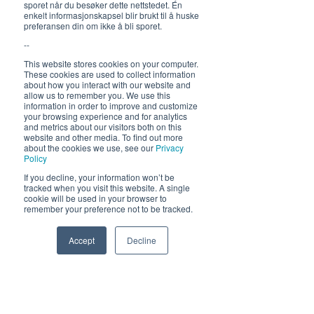
sporet når du besøker dette nettstedet. Én
enkelt informasjonskapsel blir brukt til å huske
preferansen din om ikke å bli sporet.
Hold deg oppdatert om hva
--
som skjer på Himmelblå og
neste sommer!
This website stores cookies on your computer.
These cookies are used to collect information
about how you interact with our website and
allow us to remember you. We use this
information in order to improve and customize
your browsing experience and for analytics
and metrics about our visitors both on this
website and other media. To find out more
about the cookies we use, see our
Privacy
Policy
Send
If you decline, your information won’t be
tracked when you visit this website. A single
cookie will be used in your browser to
remember your preference not to be tracked.
Accept
Decline
Phone
Email
Facebook