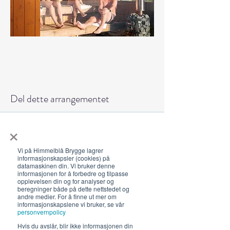
Del dette arrangementet
×
Vi på Himmelblå Brygge lagrer
informasjonskapsler (cookies) på
datamaskinen din. Vi bruker denne
Åpningstider 2026
informasjonen for å forbedre og tilpasse
opplevelsen din og for analyser og
19. juni - 5. august 12-23 (02)
beregninger både på dette nettstedet og
andre medier. For å finne ut mer om
Lunsj 12-16:30 | Middag 18:30
informasjonskapslene vi bruker, se vår
personvernpolicy
Fra 30.7 begrenset servering
Hvis du avslår, blir ikke informasjonen din
12-17, middag 18.30