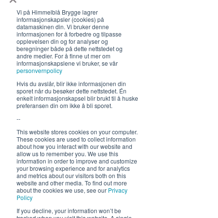
Vi på Himmelblå Brygge lagrer
informasjonskapsler (cookies) på
datamaskinen din. Vi bruker denne
informasjonen for å forbedre og tilpasse
opplevelsen din og for analyser og
beregninger både på dette nettstedet og
andre medier. For å finne ut mer om
informasjonskapslene vi bruker, se vår
Åpningstider 2026
personvernpolicy
19. juni - 5. august 12-23 (02)
Hvis du avslår, blir ikke informasjonen din
sporet når du besøker dette nettstedet. Én
Lunsj 12-16:30 | Middag 18:30
enkelt informasjonskapsel blir brukt til å huske
preferansen din om ikke å bli sporet.
Fra 30.7 begrenset servering
--
12-17, middag 18.30
This website stores cookies on your computer.
These cookies are used to collect information
Hold deg oppdatert om hva
about how you interact with our website and
allow us to remember you. We use this
som skjer på Himmelblå og
information in order to improve and customize
neste sommer!
your browsing experience and for analytics
and metrics about our visitors both on this
website and other media. To find out more
about the cookies we use, see our
Privacy
Policy
If you decline, your information won’t be
tracked when you visit this website. A single