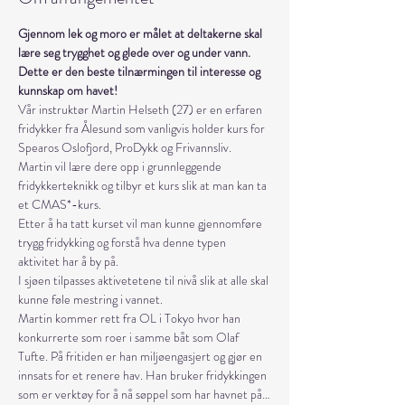
Gjennom lek og moro er målet at deltakerne skal 
lære seg trygghet og glede over og under vann. 
Dette er den beste tilnærmingen til interesse og 
kunnskap om havet!
Vår instruktør Martin Helseth (27) er en erfaren 
fridykker fra Ålesund som vanligvis holder kurs for 
Spearos Oslofjord, ProDykk og Frivannsliv.
Martin vil lære dere opp i grunnleggende 
fridykkerteknikk og tilbyr et kurs slik at man kan ta 
et CMAS*-kurs.
Etter å ha tatt kurset vil man kunne gjennomføre 
trygg fridykking og forstå hva denne typen 
aktivitet har å by på.
I sjøen tilpasses aktivetetene til nivå slik at alle skal 
kunne føle mestring i vannet.
Martin kommer rett fra OL i Tokyo hvor han 
konkurrerte som roer i samme båt som Olaf 
Tufte. På fritiden er han miljøengasjert og gjør en 
innsats for et renere hav. Han bruker fridykkingen 
som er verktøy for å nå søppel som har havnet på…