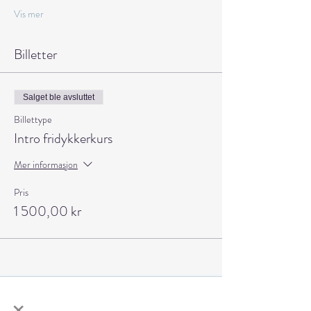
Vis mer
Billetter
Salget ble avsluttet
Billettype
Intro fridykkerkurs
Mer informasjon
Pris
1 500,00 kr
×
Del dette arrangementet