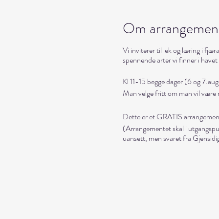
Om arrangemen
Vi inviterer til lek og læring i 
spennende arter vi finner i have
Kl 11-15 begge dager (6 og 7.au
Man velge fritt om man vil være 
Dette er et GRATIS arrangement 
(Arrangementet skal i utgangspunk
uansett, men svaret fra Gjensidige
Arrangør
er Langneset Natur & F
Oppmøte:
Himmelblå Brygge på Yl
Ta med:
Klær for sommerdager i 
biologene. Ta derfor også med ekstr