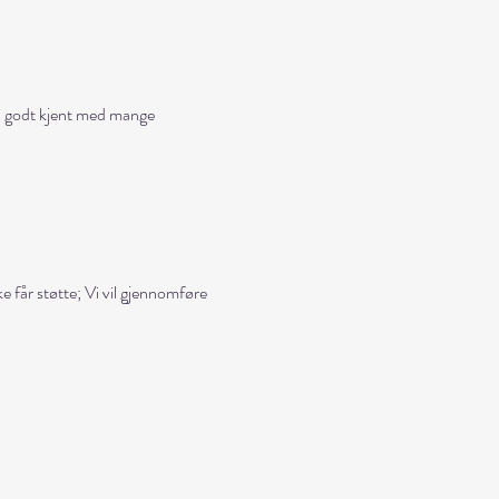
bli godt kjent med mange
e får støtte; Vi vil gjennomføre
hatt det ekstra gøy sammen med