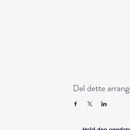
Mat og drikke
er ikke inkudert, 
Det er også mulig å kjøpe seg no
Overnatting:
Det er valgfritt om man overnatte
egen lille eksklusive telt-camp me
på en sporløs måte, i henhold til
Det er også noe innendørs overn
Reise til og fra:
Ylvingen kan nåes
du se
hurtigbåttider fra sentru
fin oversikt for reise på Helgelan
Del dette arran
For spørsmål ta kontakt med ko
Hold deg oppdat