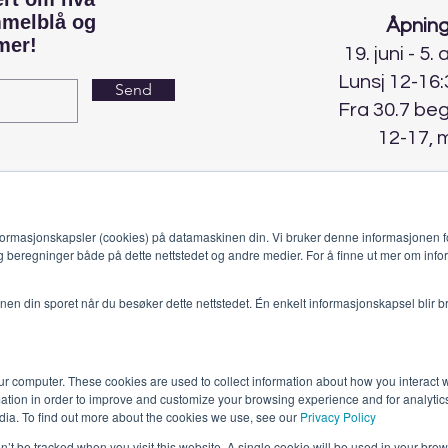
mmelblå og
Åpning
mer!
19. juni - 5.
Lunsj 12-16:
Send
Fra 30.7 be
12-17, 
ormasjonskapsler (cookies) på datamaskinen din. Vi bruker denne informasjonen fo
g beregninger både på dette nettstedet og andre medier. For å finne ut mer om info
jonen din sporet når du besøker dette nettstedet. Én enkelt informasjonskapsel blir b
ur computer. These cookies are used to collect information about how you interact w
tion in order to improve and customize your browsing experience and for analytics
Himmelblå Brygge
dia. To find out more about the cookies we use, see our
Privacy Policy
8985 Ylvingen
post@himmelblaabrygge.no
on’t be tracked when you visit this website. A single cookie will be used in your b