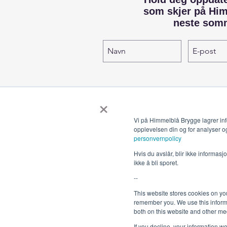
som skjer på Hi
neste som
×
Vi på Himmelblå Brygge lagrer inf
opplevelsen din og for analyser o
personvernpolicy
Hvis du avslår, blir ikke informas
ikke å bli sporet.
--
This website stores cookies on yo
remember you. We use this informa
both on this website and other me
If you decline, your information w