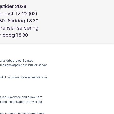
stider 2026
 august 12-23 (02)
30 | Middag 18:30
grenset servering
middag 18.30
r å forbedre og tilpasse
rmasjonskapslene vi bruker, se vår
rukt til å huske preferansen din om
ith our website and allow us to
 and metrics about our visitors
rowser to remember your preference