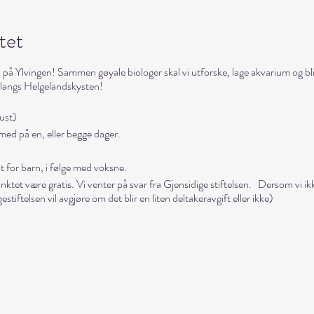
tet
fjæra på Ylvingen! Sammen gøyale biologer skal vi utforske, lage akvarium og 
t langs Helgelandskysten!
gust)
med på en, eller begge dager.
for barn, i følge med voksne.
tet være gratis. Vi venter på svar fra Gjensidige stiftelsen. Dersom vi ikk
stiftelsen vil avgjøre om det blir en liten deltakeravgift eller ikke)
riluftshavn
vingen. Herfra er det kort vei til strender og viker vi skal utforske.
Nord-Norge, som jo innebærer alle årstider. Om barna blir våte, har de 
a klær til skift. Støvler, og klær som tåler vann, og litt gris er lurt.