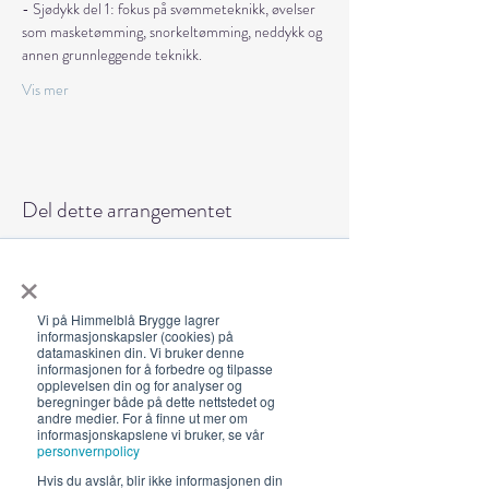
- Sjødykk del 1: fokus på svømmeteknikk, øvelser 
som masketømming, snorkeltømming, neddykk og 
annen grunnleggende teknikk. 
Vis mer
Del dette arrangementet
×
Vi på Himmelblå Brygge lagrer
informasjonskapsler (cookies) på
datamaskinen din. Vi bruker denne
Åpningstider 2026
informasjonen for å forbedre og tilpasse
opplevelsen din og for analyser og
19. juni - 5. august 12-23 (02)
beregninger både på dette nettstedet og
andre medier. For å finne ut mer om
Lunsj 12-16:30 | Middag 18:30
informasjonskapslene vi bruker, se vår
personvernpolicy
Fra 30.7 begrenset servering
Hvis du avslår, blir ikke informasjonen din
12-17, middag 18.30