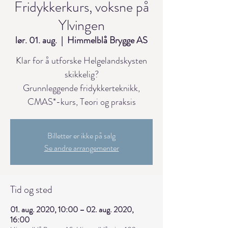
Fridykkerkurs, voksne på
Ylvingen
lør. 01. aug.
  |  
Himmelblå Brygge AS
Klar for å utforske Helgelandskysten
skikkelig?
Grunnleggende fridykkerteknikk,
CMAS*-kurs, Teori og praksis
Billetter er ikke på salg
Se andre arrangementer
Tid og sted
01. aug. 2020, 10:00 – 02. aug. 2020,
16:00