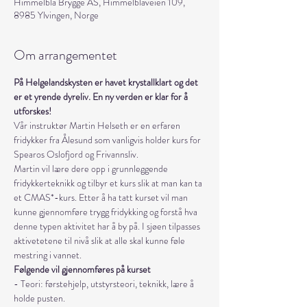
Himmelblå Brygge AS, Himmelblåveien 109,
8985 Ylvingen, Norge
Om arrangementet
På Helgelandskysten er havet krystallklart og det 
er et yrende dyreliv. En ny verden er klar for å 
utforskes! 
Vår instruktør Martin Helseth er en erfaren 
fridykker fra Ålesund som vanligvis holder kurs for 
Spearos Oslofjord og Frivannsliv.
Martin vil lære dere opp i grunnleggende 
fridykkerteknikk og tilbyr et kurs slik at man kan ta 
et CMAS*-kurs. Etter å ha tatt kurset vil man 
kunne gjennomføre trygg fridykking og forstå hva 
denne typen aktivitet har å by på. I sjøen tilpasses 
aktivetetene til nivå slik at alle skal kunne føle 
mestring i vannet. 
Følgende vil gjennomføres på kurset
- Teori: førstehjelp, utstyrsteori, teknikk, lære å 
holde pusten.  