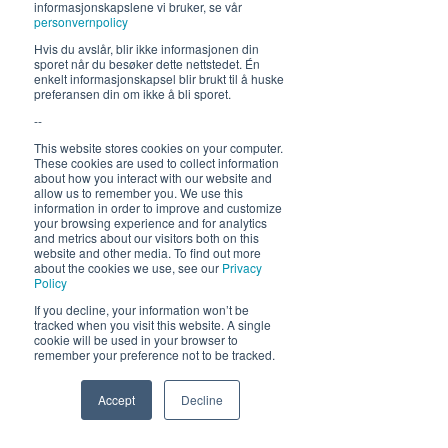
informasjonskapslene vi bruker, se vår
Lunsj 12-16:30 | Middag 18:30
personvernpolicy
Fra 30.7 begrenset servering
Hvis du avslår, blir ikke informasjonen din
sporet når du besøker dette nettstedet. Én
12-17, middag 18.30
enkelt informasjonskapsel blir brukt til å huske
preferansen din om ikke å bli sporet.
--
Hold deg oppdatert om hva
som skjer på Himmelblå og
This website stores cookies on your computer.
These cookies are used to collect information
neste sommer!
about how you interact with our website and
allow us to remember you. We use this
information in order to improve and customize
your browsing experience and for analytics
and metrics about our visitors both on this
website and other media. To find out more
about the cookies we use, see our
Privacy
Policy
If you decline, your information won’t be
tracked when you visit this website. A single
Send
cookie will be used in your browser to
remember your preference not to be tracked.
Accept
Decline
Phone
Email
Facebook