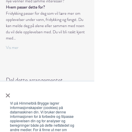
nye venner med samme interesser?
Hvem passer dette for?
Fridykking passer for deg som vil lære mer om 
opplevelser under vann, fridykking og fangst. Du 
kan melde deg på alene eller sammen med noen 
du vil dele opplevelsen med. Du vil bli raskt kjent 
med…
Vis mer
Del dette arrangementet
×
Vi på Himmelblå Brygge lagrer
informasjonskapsler (cookies) på
datamaskinen din. Vi bruker denne
informasjonen for å forbedre og tilpasse
opplevelsen din og for analyser og
Åpningstider 2026
beregninger både på dette nettstedet og
andre medier. For å finne ut mer om
19. juni - 5. august 12-23 (02)