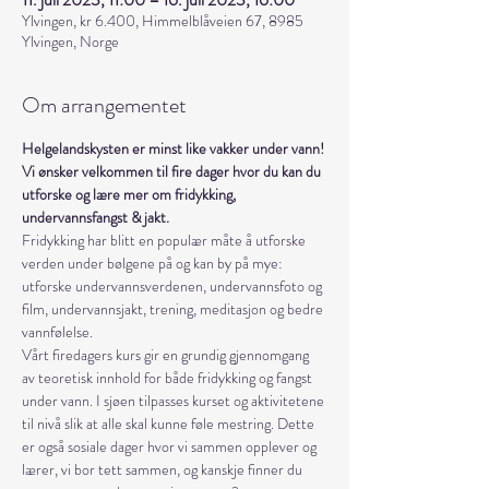
Ylvingen, kr 6.400, Himmelblåveien 67, 8985
Ylvingen, Norge
Om arrangementet
Helgelandskysten er minst like vakker under vann!
Vi ønsker velkommen til fire dager hvor du kan du 
utforske og lære mer om fridykking, 
undervannsfangst & jakt.
Fridykking har blitt en populær måte å utforske 
verden under bølgene på og kan by på mye: 
utforske undervannsverdenen, undervannsfoto og 
film, undervannsjakt, trening, meditasjon og bedre 
vannfølelse.
Vårt firedagers kurs gir en grundig gjennomgang 
av teoretisk innhold for både fridykking og fangst 
under vann. I sjøen tilpasses kurset og aktivitetene 
til nivå slik at alle skal kunne føle mestring. Dette 
er også sosiale dager hvor vi sammen opplever og 
lærer, vi bor tett sammen, og kanskje finner du 