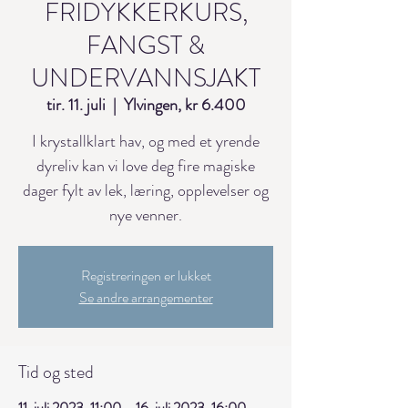
FRIDYKKERKURS,
FANGST &
UNDERVANNSJAKT
tir. 11. juli
  |  
Ylvingen, kr 6.400
I krystallklart hav, og med et yrende
dyreliv kan vi love deg fire magiske
dager fylt av lek, læring, opplevelser og
nye venner.
Registreringen er lukket
Se andre arrangementer
Tid og sted
11. juli 2023, 11:00 – 16. juli 2023, 16:00