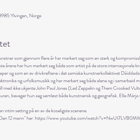
8985 Ylvingen, Norge
tet
kunstner som gjennom flere år har markert seg som en sterk og kompromissl
ste årene har hun markert seg både som artist på de store internasjonale br
er og som en av drivkreftene i det samiske kunstnerkollektivet Dáiddadallu
ektronika og urfolksmusikk og har markert seg både alene og i samarbeid med
pill med ikke ukjente John Paul Jones (Led Zeppelin og Them Crooked Vultu
turen, beveger hun seg sømløst både kunstnerisk og geografisk. Elle Márja sk
n intim setting på en av de koseligste scenene.
en "Den 12 mann" her: https://www.youtube.com/watch?v=NwUI7LVB0M