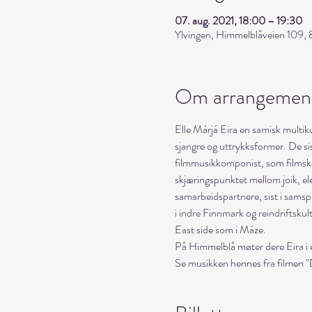
07. aug. 2021, 18:00 – 19:30
Ylvingen, Himmelblåveien 109, 
Om arrangemen
Elle Márjá Eira en samisk multi
sjangre og uttrykksformer. De si
filmmusikkomponist, som filmskap
skjæringspunktet mellom joik, el
samarbeidspartnere, sist i sams
i indre Finnmark og reindriftskul
East side som i Máze. 
På Himmelblå møter dere Eira i e
Se musikken hennes fra film