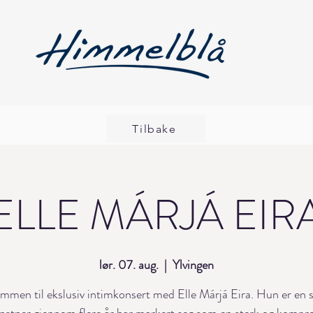
Tilbake
ELLE MÁRJÁ EIR
lør. 07. aug.
  |  
Ylvingen
mmen til ekslusiv intimkonsert med Elle Márjá Eira. Hun er en 