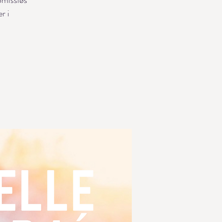
omissløs
r i