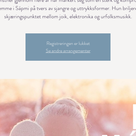
nstner gjennom flere år har markert seg som en sterk og kompr
emme i Sápmi på tvers av sjangre og uttrykksformer. Hun briljere
skjæringspunktet mellom joik, elektronika og urfolksmusikk.
Registreringen er lukket
Se andre arrangementer