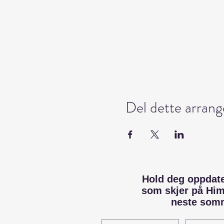
Del dette arran
Hold deg oppdat
som skjer på Hi
neste som