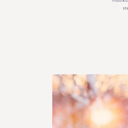
multiku
st