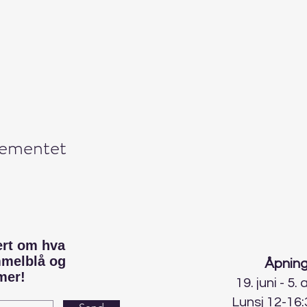
gementet
ert om hva
mmelblå og
Åpning
mer!
19. juni - 5.
Lunsj 12-16: