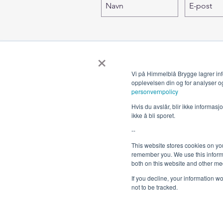
×
Vi på Himmelblå Brygge lagrer inf
opplevelsen din og for analyser o
personvernpolicy
Hvis du avslår, blir ikke informas
ikke å bli sporet.
--
This website stores cookies on yo
remember you. We use this informa
both on this website and other me
If you decline, your information w
not to be tracked.