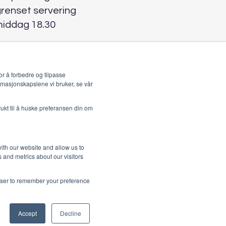
grenset servering
middag 18.30
r å forbedre og tilpasse
rmasjonskapslene vi bruker, se vår
rukt til å huske preferansen din om
ith our website and allow us to
 and metrics about our visitors
rowser to remember your preference
Accept
Decline