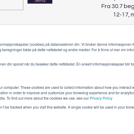
Send
Fra 30.7 be
12-17, 
ormasjonskapsler (cookies) på datamaskinen din. Vi bruker denne informasjonen fo
g beregninger både på dette nettstedet og andre medier. For å finne ut mer om info
jonen din sporet når du besøker dette nettstedet. Én enkelt informasjonskapsel blir b
ur computer. These cookies are used to collect information about how you interact w
tion in order to improve and customize your browsing experience and for analytics
Himmelblå Brygge
dia. To find out more about the cookies we use, see our
Privacy Policy
8985 Ylvingen
post@himmelblaabrygge.no
on’t be tracked when you visit this website. A single cookie will be used in your b
Personvernerklæring