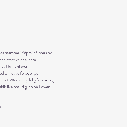
øs stemme i Sápmi på tvers av 
ansjefestivalene, som 
. Hun briljerer i 
 en rekke forskjellige 
res). Med en tydelig forankring 
lir like naturlig inn på Lower 
M