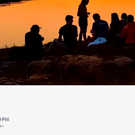
50 PM
en