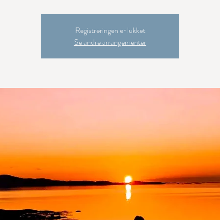
Registreringen er lukket
Se andre arrangementer