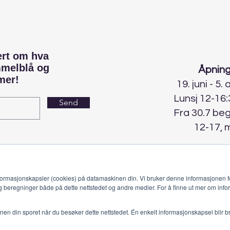
ert om hva
mmelblå og
Åpning
mer!
19. juni - 5.
Lunsj 12-16:
Send
Fra 30.7 be
12-17, 
ormasjonskapsler (cookies) på datamaskinen din. Vi bruker denne informasjonen fo
g beregninger både på dette nettstedet og andre medier. For å finne ut mer om info
jonen din sporet når du besøker dette nettstedet. Én enkelt informasjonskapsel blir b