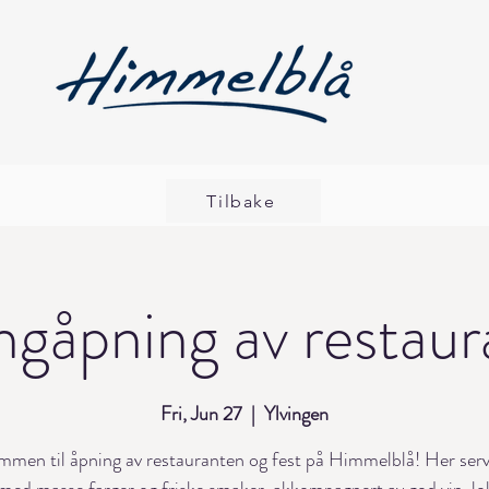
Tilbake
gåpning av restau
Fri, Jun 27
  |  
Ylvingen
men til åpning av restauranten og fest på Himmelblå! Her serv