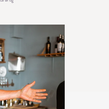
al øl og