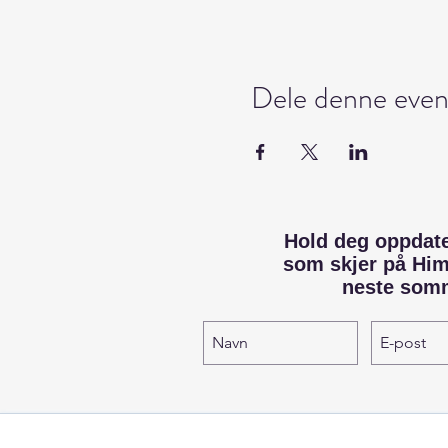
Dele denne even
Hold deg oppdat
som skjer på Hi
neste som