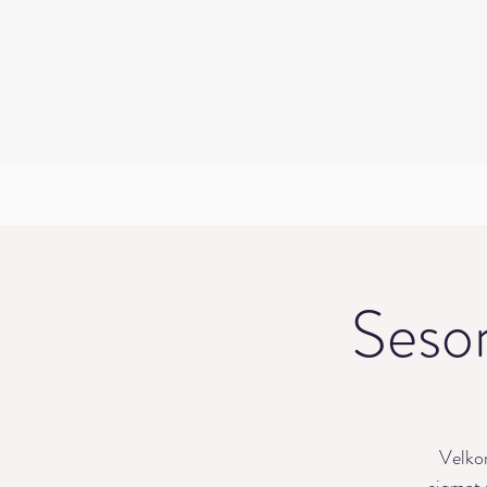
Seson
Velkom