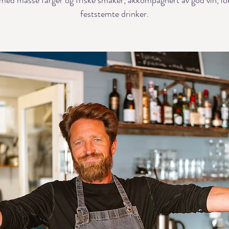
med masse farger og friske smaker, akkompagnert av god vin, lok
feststemte drinker.