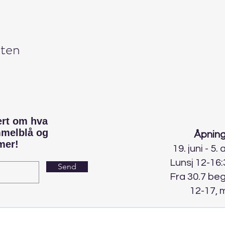
ten
ert om hva
mmelblå og
Åpning
mer!
19. juni - 5.
Lunsj 12-16:
Send
Fra 30.7 be
12-17, 