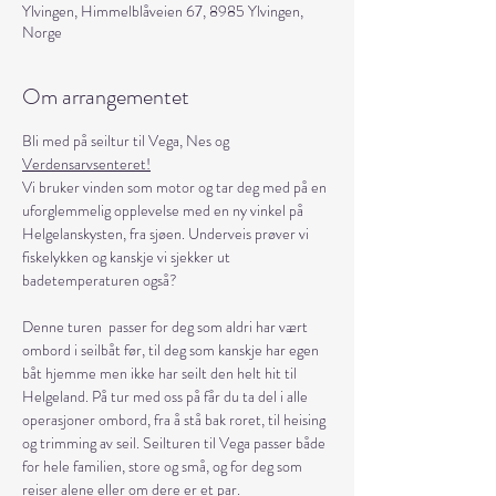
Ylvingen, Himmelblåveien 67, 8985 Ylvingen,
Norge
Om arrangementet
Bli med på seiltur til Vega, Nes og 
Verdensarvsenteret!
Vi bruker vinden som motor og tar deg med på en 
uforglemmelig opplevelse med en ny vinkel på 
Helgelanskysten, fra sjøen. Underveis prøver vi 
fiskelykken og kanskje vi sjekker ut 
badetemperaturen også?
Denne turen  passer for deg som aldri har vært 
ombord i seilbåt før, til deg som kanskje har egen 
båt hjemme men ikke har seilt den helt hit til 
Helgeland. På tur med oss på får du ta del i alle 
operasjoner ombord, fra å stå bak roret, til heising 
og trimming av seil. Seilturen til Vega passer både 
for hele familien, store og små, og for deg som 
reiser alene eller om dere er et par.