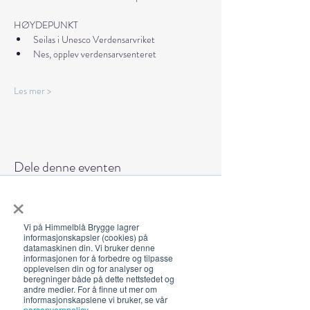
HØYDEPUNKT
Seilas i Unesco Verdensarvriket
Nes, opplev verdensarvsenteret
Les mer >
Dele denne eventen
×
Vi på Himmelblå Brygge lagrer
informasjonskapsler (cookies) på
datamaskinen din. Vi bruker denne
informasjonen for å forbedre og tilpasse
Åpningstider 2026
opplevelsen din og for analyser og
beregninger både på dette nettstedet og
19. juni - 5. august 12-23 (02)
andre medier. For å finne ut mer om
informasjonskapslene vi bruker, se vår
Lunsj 12-16:30 | Middag 18:30
personvernpolicy