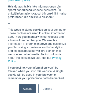
Fra 30.7 begrenset servering
Hvis du avslår, blir ikke informasjonen din
sporet når du besøker dette nettstedet. Én
12-17, middag 18.30
enkelt informasjonskapsel blir brukt til å huske
preferansen din om ikke å bli sporet.
Hold deg oppdatert om hva
--
som skjer på Himmelblå og
This website stores cookies on your computer.
neste sommer!
These cookies are used to collect information
about how you interact with our website and
allow us to remember you. We use this
information in order to improve and customize
your browsing experience and for analytics
and metrics about our visitors both on this
website and other media. To find out more
about the cookies we use, see our
Privacy
Policy
If you decline, your information won’t be
Send
tracked when you visit this website. A single
cookie will be used in your browser to
remember your preference not to be tracked.
Accept
Decline
Phone
Email
Facebook