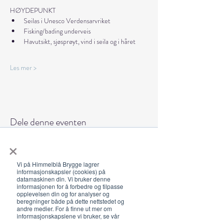
HØYDEPUNKT
Seilas i Unesco Verdensarvriket
Fisking/bading underveis
Havutsikt, sjøsprøyt, vind i seila og i håret
Les mer >
Dele denne eventen
×
Vi på Himmelblå Brygge lagrer
informasjonskapsler (cookies) på
datamaskinen din. Vi bruker denne
informasjonen for å forbedre og tilpasse
Åpningstider 2026
opplevelsen din og for analyser og
beregninger både på dette nettstedet og
19. juni - 5. august 12-23 (02)
andre medier. For å finne ut mer om
informasjonskapslene vi bruker, se vår
Lunsj 12-16:30 | Middag 18:30