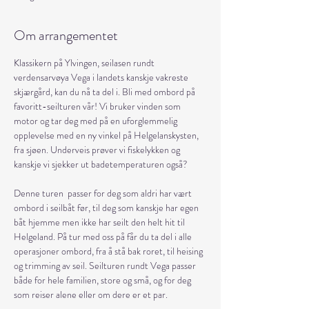
Om arrangementet
Klassikern på Ylvingen, seilasen rundt 
verdensarvøya Vega i landets kanskje vakreste 
skjærgård, kan du nå ta del i. Bli med ombord på 
favoritt-seilturen vår! Vi bruker vinden som 
motor og tar deg med på en uforglemmelig 
opplevelse med en ny vinkel på Helgelanskysten, 
fra sjøen. Underveis prøver vi fiskelykken og 
kanskje vi sjekker ut badetemperaturen også?
Denne turen  passer for deg som aldri har vært 
ombord i seilbåt før, til deg som kanskje har egen 
båt hjemme men ikke har seilt den helt hit til 
Helgeland. På tur med oss på får du ta del i alle 
operasjoner ombord, fra å stå bak roret, til heising 
og trimming av seil. Seilturen rundt Vega passer 
både for hele familien, store og små, og for deg 
som reiser alene eller om dere er et par.