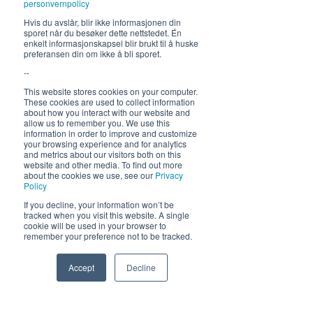
personvernpolicy
Fra 30.7 begrenset servering
Hvis du avslår, blir ikke informasjonen din
sporet når du besøker dette nettstedet. Én
12-17, middag 18.30
enkelt informasjonskapsel blir brukt til å huske
preferansen din om ikke å bli sporet.
Hold deg oppdatert om hva
--
som skjer på Himmelblå og
This website stores cookies on your computer.
neste sommer!
These cookies are used to collect information
about how you interact with our website and
allow us to remember you. We use this
information in order to improve and customize
your browsing experience and for analytics
and metrics about our visitors both on this
website and other media. To find out more
about the cookies we use, see our
Privacy
Policy
If you decline, your information won’t be
Send
tracked when you visit this website. A single
cookie will be used in your browser to
remember your preference not to be tracked.
Accept
Decline
Phone
Email
Facebook