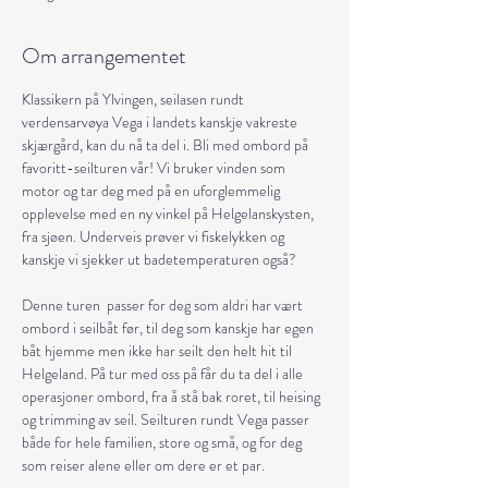
Om arrangementet
Klassikern på Ylvingen, seilasen rundt 
verdensarvøya Vega i landets kanskje vakreste 
skjærgård, kan du nå ta del i. Bli med ombord på 
favoritt-seilturen vår! Vi bruker vinden som 
motor og tar deg med på en uforglemmelig 
opplevelse med en ny vinkel på Helgelanskysten, 
fra sjøen. Underveis prøver vi fiskelykken og 
kanskje vi sjekker ut badetemperaturen også?
Denne turen  passer for deg som aldri har vært 
ombord i seilbåt før, til deg som kanskje har egen 
båt hjemme men ikke har seilt den helt hit til 
Helgeland. På tur med oss på får du ta del i alle 
operasjoner ombord, fra å stå bak roret, til heising 
og trimming av seil. Seilturen rundt Vega passer 
både for hele familien, store og små, og for deg 
som reiser alene eller om dere er et par.