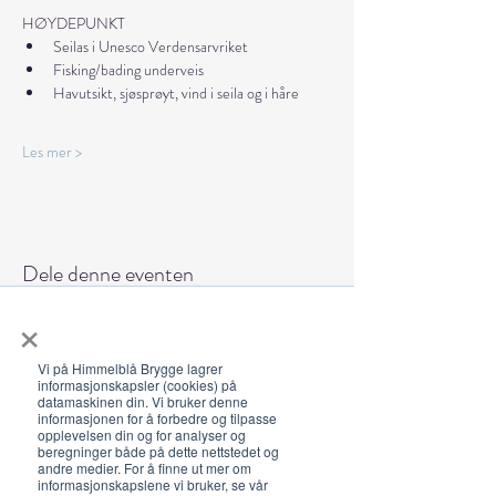
HØYDEPUNKT
Seilas i Unesco Verdensarvriket
Fisking/bading underveis
Havutsikt, sjøsprøyt, vind i seila og i håre
Les mer >
Dele denne eventen
×
Vi på Himmelblå Brygge lagrer
informasjonskapsler (cookies) på
datamaskinen din. Vi bruker denne
informasjonen for å forbedre og tilpasse
Åpningstider 2026
opplevelsen din og for analyser og
beregninger både på dette nettstedet og
19. juni - 5. august 12-23 (02)
andre medier. For å finne ut mer om
informasjonskapslene vi bruker, se vår
Lunsj 12-16:30 | Middag 18:30