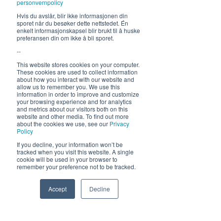
personvernpolicy
Fra 30.7 begrenset servering
Hvis du avslår, blir ikke informasjonen din
sporet når du besøker dette nettstedet. Én
12-17, middag 18.30
enkelt informasjonskapsel blir brukt til å huske
preferansen din om ikke å bli sporet.
Hold deg oppdatert om hva
--
som skjer på Himmelblå og
This website stores cookies on your computer.
neste sommer!
These cookies are used to collect information
about how you interact with our website and
allow us to remember you. We use this
information in order to improve and customize
your browsing experience and for analytics
and metrics about our visitors both on this
website and other media. To find out more
about the cookies we use, see our
Privacy
Policy
If you decline, your information won’t be
Send
tracked when you visit this website. A single
cookie will be used in your browser to
remember your preference not to be tracked.
Accept
Decline
Phone
Email
Facebook