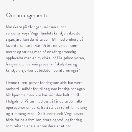
Om arrangementet
Klassikern på Ylvingen, seilasen rundt 
verdensarvøya Vega i landets kanskje vakreste 
skjærgård, kan du nå ta del i. Bli med ombord på 
favoritt-seilturen vår! Vi bruker vinden som 
motor og tar deg med på en uforglemmelig 
opplevelse med en ny vinkel på Helgelanskysten, 
fra sjøen. Underveis prøver vi fiskelykken og 
kanskje vi sjekker ut badetemperaturen også?
Denne turen  passer for deg som aldri har vært 
ombord i seilbåt før, til deg som kanskje har egen 
båt hjemme men ikke har seilt den helt hit til 
Helgeland. På tur med oss på får du ta del i alle 
operasjoner ombord, fra å stå bak roret, til heising 
og trimming av seil. Seilturen rundt Vega passer 
både for hele familien, store og små, og for deg 
som reiser alene eller om dere er et par.