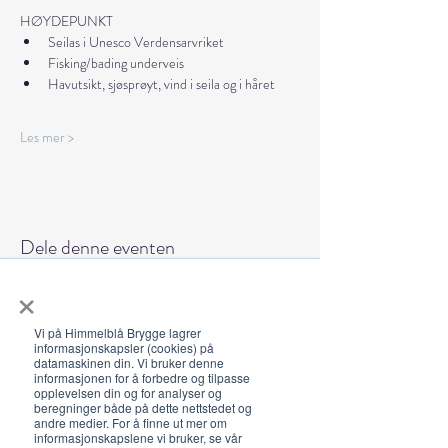
HØYDEPUNKT
Seilas i Unesco Verdensarvriket
Fisking/bading underveis
Havutsikt, sjøsprøyt, vind i seila og i håret
Les mer >
Dele denne eventen
×
Vi på Himmelblå Brygge lagrer
informasjonskapsler (cookies) på
datamaskinen din. Vi bruker denne
informasjonen for å forbedre og tilpasse
Åpningstider 2026
opplevelsen din og for analyser og
beregninger både på dette nettstedet og
19. juni - 5. august 12-23 (02)
andre medier. For å finne ut mer om
informasjonskapslene vi bruker, se vår
Lunsj 12-16:30 | Middag 18:30