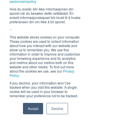
personvernpolicy
Fra 30.7 begrenset servering
Hvis du avslår, blir ikke informasjonen din
sporet når du besøker dette nettstedet. Én
12-17, middag 18.30
enkelt informasjonskapsel blir brukt til å huske
preferansen din om ikke å bli sporet.
Hold deg oppdatert om hva
--
som skjer på Himmelblå og
This website stores cookies on your computer.
neste sommer!
These cookies are used to collect information
about how you interact with our website and
allow us to remember you. We use this
information in order to improve and customize
your browsing experience and for analytics
and metrics about our visitors both on this
website and other media. To find out more
about the cookies we use, see our
Privacy
Policy
If you decline, your information won’t be
Send
tracked when you visit this website. A single
cookie will be used in your browser to
remember your preference not to be tracked.
Accept
Decline
Phone
Email
Facebook