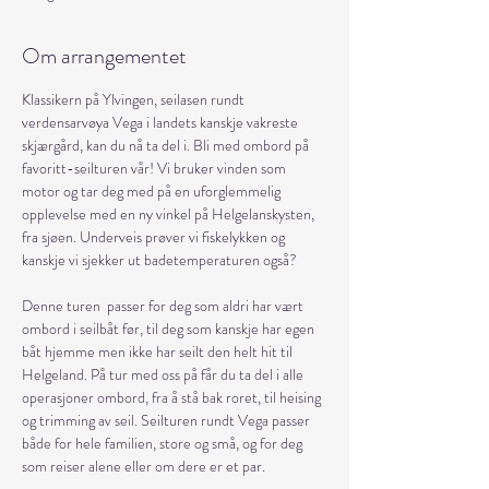
Om arrangementet
Klassikern på Ylvingen, seilasen rundt 
verdensarvøya Vega i landets kanskje vakreste 
skjærgård, kan du nå ta del i. Bli med ombord på 
favoritt-seilturen vår! Vi bruker vinden som 
motor og tar deg med på en uforglemmelig 
opplevelse med en ny vinkel på Helgelanskysten, 
fra sjøen. Underveis prøver vi fiskelykken og 
kanskje vi sjekker ut badetemperaturen også?
Denne turen  passer for deg som aldri har vært 
ombord i seilbåt før, til deg som kanskje har egen 
båt hjemme men ikke har seilt den helt hit til 
Helgeland. På tur med oss på får du ta del i alle 
operasjoner ombord, fra å stå bak roret, til heising 
og trimming av seil. Seilturen rundt Vega passer 
både for hele familien, store og små, og for deg 
som reiser alene eller om dere er et par.