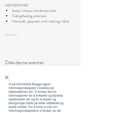
HØYDEPUNKT
Seilas i Unesco Verdensarvriket
Fisking/bading underveis
Havutsikt, sjøsprøyt, vind i seila og i håret
Les mer >
Dele denne eventen
×
Vi på Himmelblå Brygge lagrer
informasjonskapsler (cookies) på
datamaskinen din. Vi bruker denne
informasjonen for å forbedre og tilpasse
Åpningstider 2026
opplevelsen din og for analyser og
beregninger både på dette nettstedet og
19. juni - 5. august 12-23 (02)
andre medier. For å finne ut mer om
informasjonskapslene vi bruker, se vår
Lunsj 12-16:30 | Middag 18:30