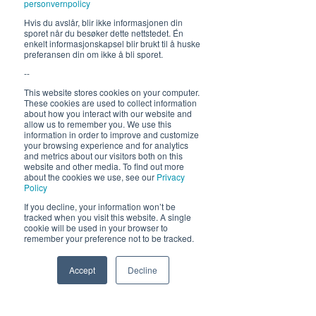
personvernpolicy
Fra 30.7 begrenset servering
Hvis du avslår, blir ikke informasjonen din
sporet når du besøker dette nettstedet. Én
12-17, middag 18.30
enkelt informasjonskapsel blir brukt til å huske
preferansen din om ikke å bli sporet.
Hold deg oppdatert om hva
--
som skjer på Himmelblå og
This website stores cookies on your computer.
neste sommer!
These cookies are used to collect information
about how you interact with our website and
allow us to remember you. We use this
information in order to improve and customize
your browsing experience and for analytics
and metrics about our visitors both on this
website and other media. To find out more
about the cookies we use, see our
Privacy
Policy
If you decline, your information won’t be
Send
tracked when you visit this website. A single
cookie will be used in your browser to
remember your preference not to be tracked.
Accept
Decline
Phone
Email
Facebook