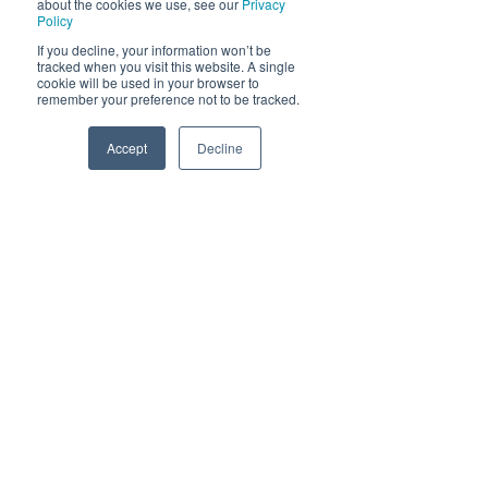
about the cookies we use, see our
Privacy
Policy
If you decline, your information won’t be
tracked when you visit this website. A single
cookie will be used in your browser to
remember your preference not to be tracked.
Accept
Decline
Phone
Email
Facebook
Himmelblå Brygge
8985 Ylvingen
post@himmelblaabrygge.no