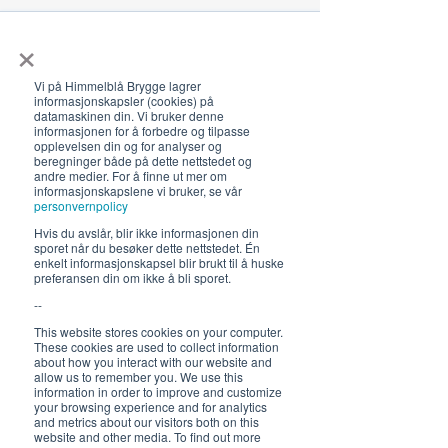
×
Åpningstider 2026
19. juni - 5. august 12-23 (02)
Vi på Himmelblå Brygge lagrer
Lunsj 12-16:30 | Middag 18:30
informasjonskapsler (cookies) på
datamaskinen din. Vi bruker denne
Fra 30.7 begrenset servering
informasjonen for å forbedre og tilpasse
opplevelsen din og for analyser og
12-17, middag 18.30
beregninger både på dette nettstedet og
andre medier. For å finne ut mer om
informasjonskapslene vi bruker, se vår
Hold deg oppdatert om hva
personvernpolicy
som skjer på Himmelblå og
Hvis du avslår, blir ikke informasjonen din
neste sommer!
sporet når du besøker dette nettstedet. Én
enkelt informasjonskapsel blir brukt til å huske
preferansen din om ikke å bli sporet.
--
This website stores cookies on your computer.
These cookies are used to collect information
about how you interact with our website and
allow us to remember you. We use this
information in order to improve and customize
your browsing experience and for analytics
Send
and metrics about our visitors both on this
website and other media. To find out more