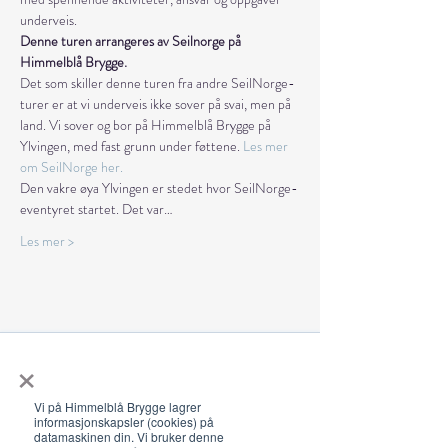
underveis.
Denne turen arrangeres av Seilnorge på 
Himmelblå Brygge.
Det som skiller denne turen fra andre SeilNorge-
turer er at vi underveis ikke sover på svai, men på 
land. Vi sover og bor på Himmelblå Brygge på 
Ylvingen, med fast grunn under føttene. 
Les mer 
om SeilNorge her. 
Den vakre øya Ylvingen er stedet hvor SeilNorge-
eventyret startet. Det var…
Les mer >
Dele denne eventen
×
Vi på Himmelblå Brygge lagrer
informasjonskapsler (cookies) på
datamaskinen din. Vi bruker denne