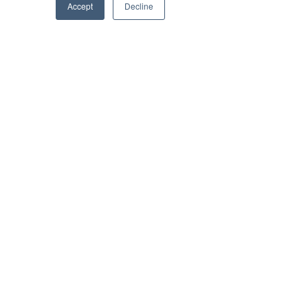
Accept
Decline
Phone
Email
Facebook
Himmelblå Brygge
8985 Ylvingen
post@himmelblaabrygge.no