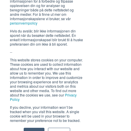
informasjonen for å forbedre og tilpasse
opplevelsen din og for analyser og
beregninger både på dette nettstedet og
Åpningstider 2026
andre medier. For å finne ut mer om
informasjonskapslene vi bruker, se vår
19. juni - 5. august 12-23 (02)
personvernpolicy
Lunsj 12-16:30 | Middag 18:30
Hvis du avslår, blir ikke informasjonen din
sporet når du besøker dette nettstedet. Én
Fra 30.7 begrenset servering
enkelt informasjonskapsel blir brukt til å huske
preferansen din om ikke å bli sporet.
12-17, middag 18.30
--
Hold deg oppdatert om hva
This website stores cookies on your computer.
These cookies are used to collect information
som skjer på Himmelblå og
about how you interact with our website and
neste sommer!
allow us to remember you. We use this
information in order to improve and customize
your browsing experience and for analytics
and metrics about our visitors both on this
website and other media. To find out more
about the cookies we use, see our
Privacy
Policy
If you decline, your information won’t be
tracked when you visit this website. A single
cookie will be used in your browser to
Send
remember your preference not to be tracked.