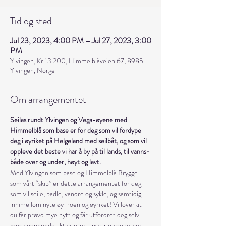
Tid og sted
Jul 23, 2023, 4:00 PM – Jul 27, 2023, 3:00
PM
Ylvingen, Kr 13.200, Himmelblåveien 67, 8985
Ylvingen, Norge
Om arrangementet
Seilas rundt Ylvingen og Vega-øyene med 
Himmelblå som base er for deg som vil fordype 
deg i øyriket på Helgeland med seilbåt, og som vil 
oppleve det beste vi har å by på til lands, til vanns- 
både over og under, høyt og lavt.
Med Ylvingen som base og Himmelblå Brygge 
som vårt “skip” er dette arrangementet for deg 
som vil seile, padle, vandre og sykle, og samtidig 
innimellom nyte øy-roen og øyriket! Vi lover at 
du får prøvd mye nytt og får utfordret deg selv 
med spennende aktiviteter, ansvar og oppgaver 