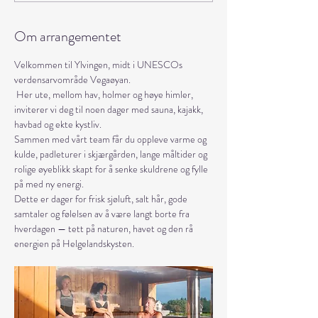
Om arrangementet
Velkommen til Ylvingen, midt i UNESCOs 
verdensarvområde Vegaøyan.
 Her ute, mellom hav, holmer og høye himler, 
inviterer vi deg til noen dager med sauna, kajakk, 
havbad og ekte kystliv.
Sammen med vårt team får du oppleve varme og 
kulde, padleturer i skjærgården, lange måltider og 
rolige øyeblikk skapt for å senke skuldrene og fylle 
på med ny energi.
Dette er dager for frisk sjøluft, salt hår, gode 
samtaler og følelsen av å være langt borte fra 
hverdagen — tett på naturen, havet og den rå 
energien på Helgelandskysten.