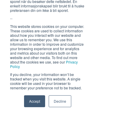
sporet når du besøker dette nettstedet. Én
enkelt informasjonskapsel blir brukt til å huske
preferansen din om ikke å bli sporet.
Hold deg oppdatert om hva
som skjer på Himmelblå og
--
neste sommer!
This website stores cookies on your computer.
These cookies are used to collect information
about how you interact with our website and
allow us to remember you. We use this
information in order to improve and customize
your browsing experience and for analytics
and metrics about our visitors both on this
website and other media. To find out more
about the cookies we use, see our
Privacy
Policy
Send
If you decline, your information won’t be
tracked when you visit this website. A single
cookie will be used in your browser to
remember your preference not to be tracked.
Accept
Decline
Phone
Email
Facebook