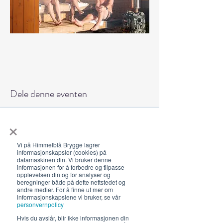
Dele denne eventen
×
Vi på Himmelblå Brygge lagrer
informasjonskapsler (cookies) på
datamaskinen din. Vi bruker denne
Åpningstider 2026
informasjonen for å forbedre og tilpasse
opplevelsen din og for analyser og
19. juni - 5. august 12-23 (02)
beregninger både på dette nettstedet og
andre medier. For å finne ut mer om
Lunsj 12-16:30 | Middag 18:30
informasjonskapslene vi bruker, se vår
personvernpolicy
Fra 30.7 begrenset servering
Hvis du avslår, blir ikke informasjonen din
12-17, middag 18.30