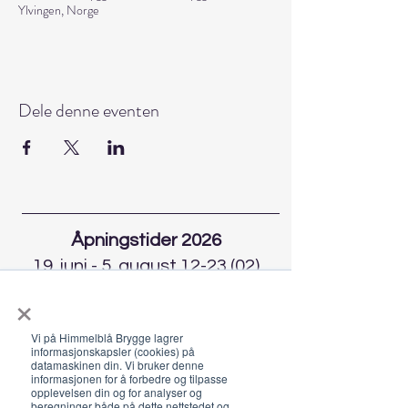
Ylvingen, Norge
Dele denne eventen
Åpningstider 2026
19. juni - 5. august 12-23 (02)
×
Lunsj 12-16:30 | Middag 18:30
Fra 30.7 begrenset servering
Vi på Himmelblå Brygge lagrer
12-17, middag 18.30
informasjonskapsler (cookies) på
datamaskinen din. Vi bruker denne
informasjonen for å forbedre og tilpasse
Hold deg oppdatert om hva
opplevelsen din og for analyser og
som skjer på Himmelblå og
beregninger både på dette nettstedet og