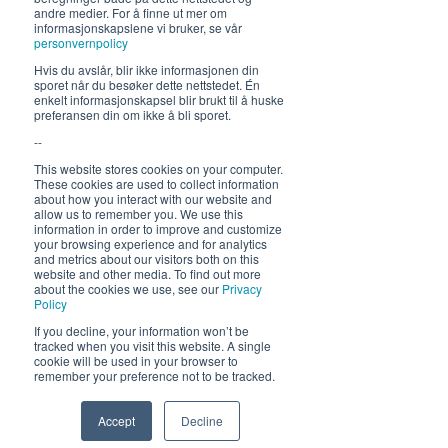
andre medier. For å finne ut mer om
neste sommer!
informasjonskapslene vi bruker, se vår
personvernpolicy
Hvis du avslår, blir ikke informasjonen din
sporet når du besøker dette nettstedet. Én
enkelt informasjonskapsel blir brukt til å huske
preferansen din om ikke å bli sporet.
--
This website stores cookies on your computer.
Send
These cookies are used to collect information
about how you interact with our website and
allow us to remember you. We use this
information in order to improve and customize
your browsing experience and for analytics
and metrics about our visitors both on this
website and other media. To find out more
about the cookies we use, see our
Privacy
Policy
If you decline, your information won’t be
tracked when you visit this website. A single
cookie will be used in your browser to
remember your preference not to be tracked.
Accept
Decline
Phone
Email
Facebook