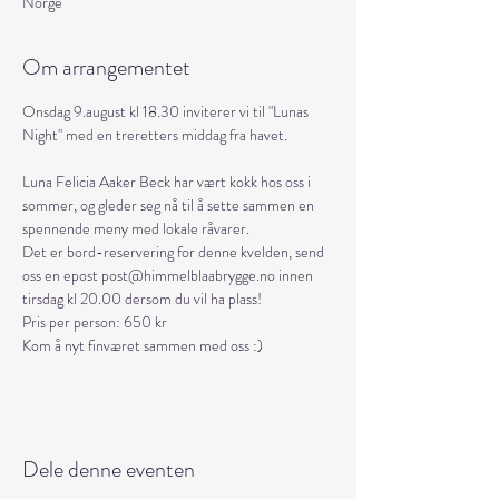
Norge
Om arrangementet
Onsdag 9.august kl 18.30 inviterer vi til "Lunas 
Night" med en treretters middag fra havet. 
Luna Felicia Aaker Beck har vært kokk hos oss i 
sommer, og gleder seg nå til å sette sammen en 
spennende meny med lokale råvarer. 
Det er bord-reservering for denne kvelden, send 
oss en epost post@himmelblaabrygge.no innen 
tirsdag kl 20.00 dersom du vil ha plass! 
Pris per person: 650 kr 
Kom å nyt finværet sammen med oss :)
Dele denne eventen