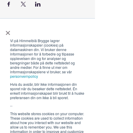
×
Åpningstider 2026
Vi på Himmelblå Brygge lagrer
19. juni - 5. august 12-23 (02)
informasjonskapsler (cookies) på
datamaskinen din. Vi bruker denne
Lunsj 12-16:30 | Middag 18:30
informasjonen for å forbedre og tilpasse
opplevelsen din og for analyser og
Fra 30.7 begrenset servering
beregninger både på dette nettstedet og
andre medier. For å finne ut mer om
12-17, middag 18.30
informasjonskapslene vi bruker, se vår
personvernpolicy
Hold deg oppdatert om hva
Hvis du avslår, blir ikke informasjonen din
som skjer på Himmelblå og
sporet når du besøker dette nettstedet. Én
enkelt informasjonskapsel blir brukt til å huske
neste sommer!
preferansen din om ikke å bli sporet.
--
This website stores cookies on your computer.
These cookies are used to collect information
about how you interact with our website and
allow us to remember you. We use this
information in order to improve and customize