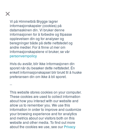
×
Åpningstider 2026
19. juni - 5. august 12-23 (02)
Vi på Himmelblå Brygge lagrer
Lunsj 12-16:30 | Middag 18:30
informasjonskapsler (cookies) på
datamaskinen din. Vi bruker denne
Fra 30.7 begrenset servering
informasjonen for å forbedre og tilpasse
opplevelsen din og for analyser og
12-17, middag 18.30
beregninger både på dette nettstedet og
andre medier. For å finne ut mer om
informasjonskapslene vi bruker, se vår
Hold deg oppdatert om hva
personvernpolicy
som skjer på Himmelblå og
Hvis du avslår, blir ikke informasjonen din
neste sommer!
sporet når du besøker dette nettstedet. Én
enkelt informasjonskapsel blir brukt til å huske
preferansen din om ikke å bli sporet.
--
This website stores cookies on your computer.
These cookies are used to collect information
about how you interact with our website and
allow us to remember you. We use this
information in order to improve and customize
Send
your browsing experience and for analytics
and metrics about our visitors both on this
website and other media. To find out more
about the cookies we use, see our
Privacy