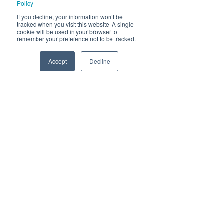
Policy
If you decline, your information won’t be
tracked when you visit this website. A single
cookie will be used in your browser to
remember your preference not to be tracked.
Accept
Decline
Phone
Email
Facebook
Himmelblå Brygge
8985 Ylvingen
post@himmelblaabrygge.no
Personvernerklæring