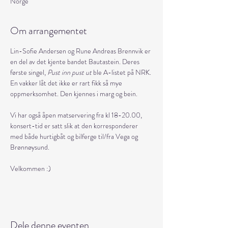
Norge
Om arrangementet
Lin-Sofie Andersen og Rune Andreas Brennvik er 
en del av det kjente bandet Bautastein. Deres 
første singel, 
Pust inn pust ut
 ble A-listet på NRK. 
En vakker låt det ikke er rart fikk så mye 
oppmerksomhet. Den kjennes i marg og bein. 
Vi har også åpen matservering fra kl 18-20.00, 
konsert-tid er satt slik at den korresponderer 
med både hurtigbåt og bilferge til/fra Vega og 
Brønnøysund. 
Velkommen :) 
Dele denne eventen