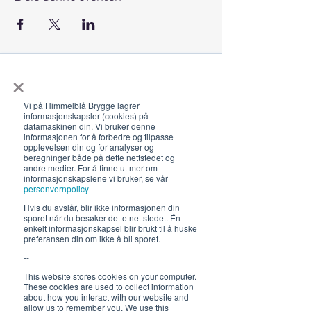
×
Åpningstider 2026
Vi på Himmelblå Brygge lagrer
19. juni - 5. august 12-23 (02)
informasjonskapsler (cookies) på
datamaskinen din. Vi bruker denne
Lunsj 12-16:30 | Middag 18:30
informasjonen for å forbedre og tilpasse
opplevelsen din og for analyser og
Fra 30.7 begrenset servering
beregninger både på dette nettstedet og
andre medier. For å finne ut mer om
12-17, middag 18.30
informasjonskapslene vi bruker, se vår
personvernpolicy
Hold deg oppdatert om hva
Hvis du avslår, blir ikke informasjonen din
sporet når du besøker dette nettstedet. Én
som skjer på Himmelblå og
enkelt informasjonskapsel blir brukt til å huske
neste sommer!
preferansen din om ikke å bli sporet.
--
This website stores cookies on your computer.
These cookies are used to collect information
about how you interact with our website and
allow us to remember you. We use this