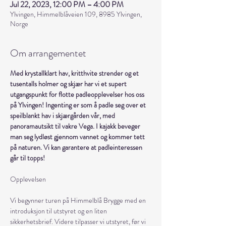
Jul 22, 2023, 12:00 PM – 4:00 PM
Ylvingen, Himmelblåveien 109, 8985 Ylvingen,
Norge
Om arrangementet
Med krystallklart hav, kritthvite strender og et 
tusentalls holmer og skjær har vi et supert 
utgangspunkt for flotte padleopplevelser hos oss 
på Ylvingen! Ingenting er som å padle seg over et 
speilblankt hav i skjærgården vår, med 
panoramautsikt til vakre Vega. I kajakk beveger 
man seg lydløst gjennom vannet og kommer tett 
på naturen. Vi kan garantere at padleinteressen 
går til topps!
Vi begynner turen på Himmelblå Brygge med en 
introduksjon til utstyret og en liten 
sikkerhetsbrief. Videre tilpasser vi utstyret, før vi 