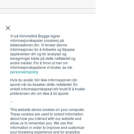
×
Vi på Himmelblå Brygge lagrer
Dele denne eventen
informasjonskapsler (cookies) på
datamaskinen din. Vi bruker denne
informasjonen for å forbedre og tilpasse
opplevelsen din og for analyser og
beregninger både på dette nettstedet og
andre medier. For å finne ut mer om
informasjonskapslene vi bruker, se vår
personvernpolicy
Hvis du avslår, blir ikke informasjonen din
Åpningstider 2026
sporet når du besøker dette nettstedet. Én
enkelt informasjonskapsel blir brukt til å huske
19. juni - 5. august 12-23 (02)
preferansen din om ikke å bli sporet.
Lunsj 12-16:30 | Middag 18:30
--
Fra 30.7 begrenset servering
This website stores cookies on your computer.
These cookies are used to collect information
12-17, middag 18.30
about how you interact with our website and
allow us to remember you. We use this
information in order to improve and customize
Hold deg oppdatert om hva
your browsing experience and for analytics