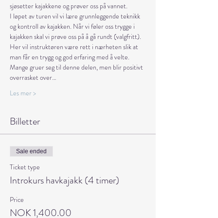
sjøsetter kajakkene og prøver oss på vannet.
I løpet av turen vil vi lære grunnleggende teknikk 
og kontroll av kajakken. Når vi føler oss trygge i 
kajakken skal vi prøve oss på å gå rundt (valgfritt). 
Her vil instruktøren være rett i nærheten slik at 
man får en trygg og god erfaring med å velte. 
Mange gruer seg til denne delen, men blir positivt 
overrasket over…
Les mer >
Billetter
Sale ended
Ticket type
Introkurs havkajakk (4 timer)
Price
NOK 1,400.00