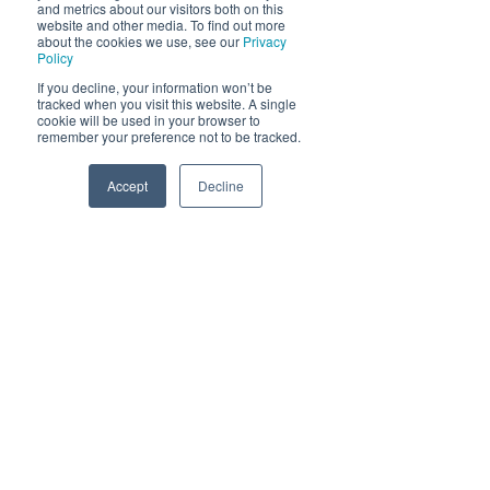
som skjer på Himmelblå og
and metrics about our visitors both on this
website and other media. To find out more
neste sommer!
about the cookies we use, see our
Privacy
Policy
If you decline, your information won’t be
tracked when you visit this website. A single
cookie will be used in your browser to
remember your preference not to be tracked.
Accept
Decline
Send
Phone
Email
Facebook