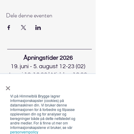
Dele denne eventen
Åpningstider 2026
19. juni - 5. august 12-23 (02)
Lunsj 12-16:30 | Middag 18:30
×
Fra 30.7 begrenset servering
12-17, middag 18.30
Vi på Himmelblå Brygge lagrer
informasjonskapsler (cookies) på
Hold deg oppdatert om hva
datamaskinen din. Vi bruker denne
informasjonen for å forbedre og tilpasse
som skjer på Himmelblå og
opplevelsen din og for analyser og
neste sommer!
beregninger både på dette nettstedet og
andre medier. For å finne ut mer om
informasjonskapslene vi bruker, se vår
personvernpolicy