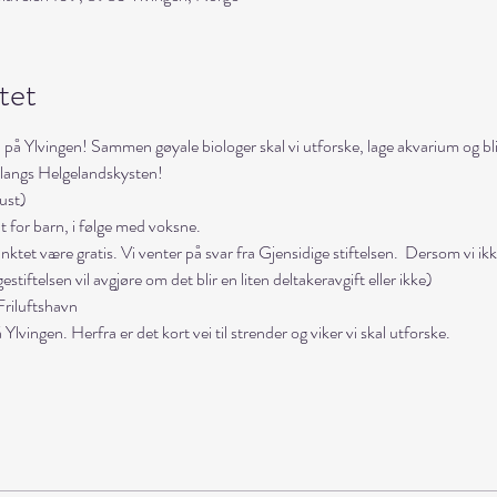
tet
fjæra på Ylvingen! Sammen gøyale biologer skal vi utforske, lage akvarium og 
t langs Helgelandskysten!
ust) 
for barn, i følge med voksne. 
tet være gratis. Vi venter på svar fra Gjensidige stiftelsen.  Dersom vi ikke
tiftelsen vil avgjøre om det blir en liten deltakeravgift eller ikke)  
Friluftshavn
vingen. Herfra er det kort vei til strender og viker vi skal utforske. 