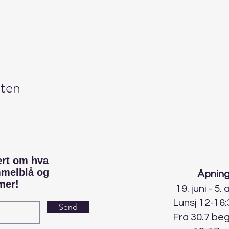
ten
ert om hva
mmelblå og
Åpning
mer!
19. juni - 5.
Lunsj 12-16:
Send
Fra 30.7 be