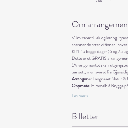
Om arrangemen
Vi inviterer til lek og læring i 
spennende arter vi finner i have
Kl 11-15 begge dager (6 og 7.aug
Dette er et GRATIS arrangement 
(Arrangementet skal i utgangspunk
uansett, men svaret fra Gjensidiges
Arrangør
 er Langneset Natur & 
Oppmøte:
 Himmelblå Brygge på Yl
Les mer >
Billetter