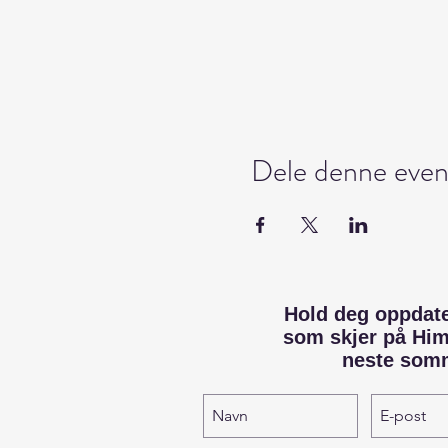
Dele denne even
Hold deg oppdat
som skjer på Hi
neste som