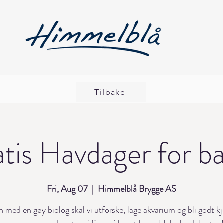
Tilbake
tis Havdager for b
Fri, Aug 07
  |  
Himmelblå Brygge AS
med en gøy biolog skal vi utforske, lage akvarium og bli godt k