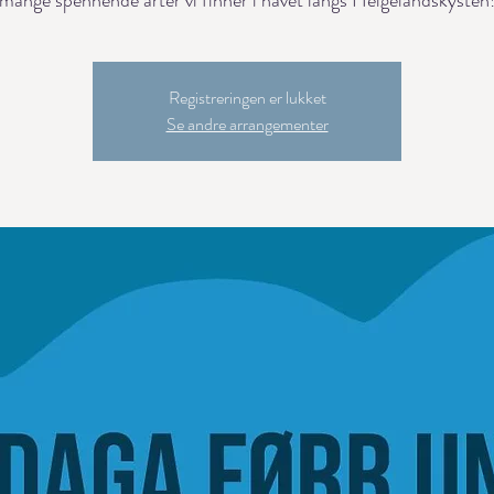
mange spennende arter vi finner i havet langs Helgelandskysten
Registreringen er lukket
Se andre arrangementer