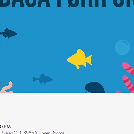
00 PM
åveien 109, 8985 Ylvingen, Norge