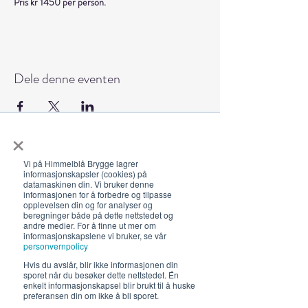
Pris kr 1450 per person.
Dele denne eventen
×
Vi på Himmelblå Brygge lagrer
informasjonskapsler (cookies) på
Åpningstider 2026
datamaskinen din. Vi bruker denne
informasjonen for å forbedre og tilpasse
19. juni - 5. august 12-23 (02)
opplevelsen din og for analyser og
Lunsj 12-16:30 | Middag 18:30
beregninger både på dette nettstedet og
andre medier. For å finne ut mer om
Fra 30.7 begrenset servering
informasjonskapslene vi bruker, se vår
personvernpolicy
12-17, middag 18.30
Hvis du avslår, blir ikke informasjonen din
sporet når du besøker dette nettstedet. Én
Hold deg oppdatert om hva
enkelt informasjonskapsel blir brukt til å huske
preferansen din om ikke å bli sporet.
som skjer på Himmelblå og