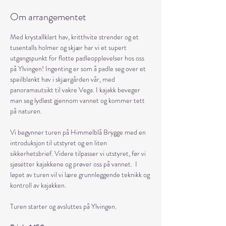
Om arrangementet
Med krystallklart hav, kritthvite strender og et 
tusentalls holmer og skjær har vi et supert 
utgangspunkt for flotte padleopplevelser hos oss 
på Ylvingen! Ingenting er som å padle seg over et 
speilblankt hav i skjærgården vår, med 
panoramautsikt til vakre Vega. I kajakk beveger 
man seg lydløst gjennom vannet og kommer tett 
på naturen. 
Vi begynner turen på Himmelblå Brygge med en 
introduksjon til utstyret og en liten 
sikkerhetsbrief. Videre tilpasser vi utstyret, før vi 
sjøsetter kajakkene og prøver oss på vannet.  I 
løpet av turen vil vi lære grunnleggende teknikk og 
kontroll av kajakken. 
Turen starter og avsluttes på Ylvingen.