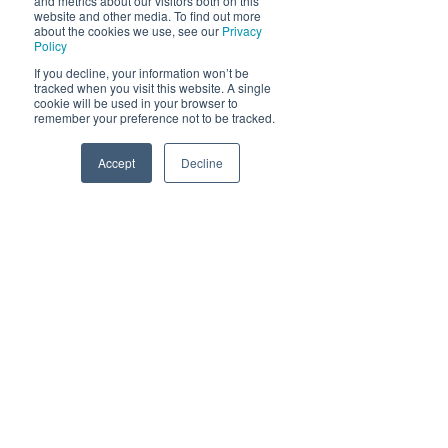
and metrics about our visitors both on this
website and other media. To find out more
about the cookies we use, see our
Privacy
Policy
If you decline, your information won’t be
tracked when you visit this website. A single
cookie will be used in your browser to
remember your preference not to be tracked.
Accept
Decline
Phone
Email
Facebook
Himmelblå Brygge