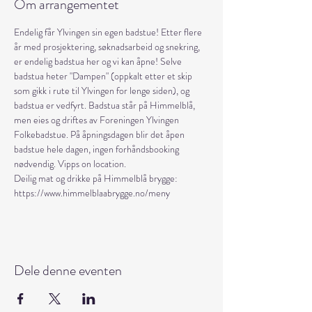
Om arrangementet
Endelig får Ylvingen sin egen badstue! Etter flere 
år med prosjektering, søknadsarbeid og snekring, 
er endelig badstua her og vi kan åpne! Selve 
badstua heter "Dampen" (oppkalt etter et skip 
som gikk i rute til Ylvingen for lenge siden), og 
badstua er vedfyrt. Badstua står på Himmelblå, 
men eies og driftes av Foreningen Ylvingen 
Folkebadstue. På åpningsdagen blir det åpen 
badstue hele dagen, ingen forhåndsbooking 
nødvendig. Vipps on location. 
Deilig mat og drikke på Himmelblå brygge: 
https://www.himmelblaabrygge.no/meny
Dele denne eventen