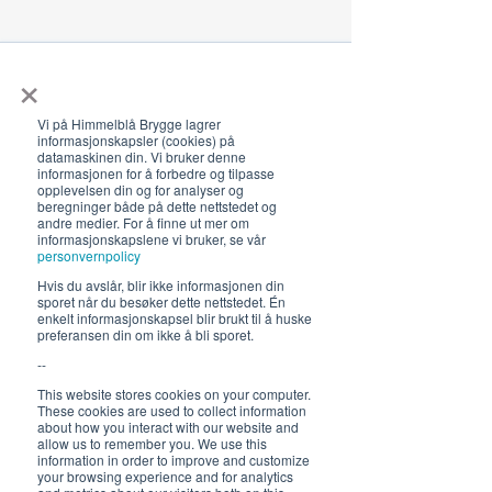
×
Åpningstider 2026
19. juni - 5. august 12-23 (02)
Vi på Himmelblå Brygge lagrer
informasjonskapsler (cookies) på
Lunsj 12-16:30 | Middag 18:30
datamaskinen din. Vi bruker denne
informasjonen for å forbedre og tilpasse
Fra 30.7 begrenset servering
opplevelsen din og for analyser og
beregninger både på dette nettstedet og
12-17, middag 18.30
andre medier. For å finne ut mer om
informasjonskapslene vi bruker, se vår
personvernpolicy
Hold deg oppdatert om hva
Hvis du avslår, blir ikke informasjonen din
som skjer på Himmelblå og
sporet når du besøker dette nettstedet. Én
neste sommer!
enkelt informasjonskapsel blir brukt til å huske
preferansen din om ikke å bli sporet.
--
This website stores cookies on your computer.
These cookies are used to collect information
about how you interact with our website and
allow us to remember you. We use this
information in order to improve and customize
your browsing experience and for analytics
Send