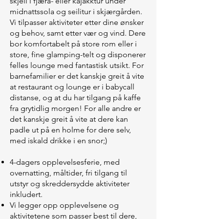
skjell i fjæra- eller kajakktur under
midnattssola og seilitur i skjærgården.
Vi tilpasser aktiviteter etter dine ønsker
og behov, samt etter vær og vind. Dere
bor komfortabelt på store rom eller i
store, fine glamping-telt og disponerer
felles lounge med fantastisk utsikt. For
barnefamilier er det kanskje greit å vite
at restaurant og lounge er i babycall
distanse, og at du har tilgang på kaffe
fra grytidlig morgen! For alle andre er
det kanskje greit å vite at dere kan
padle ut på en holme for dere selv,
med iskald drikke i en snor;)
4-dagers opplevelsesferie, med
overnatting, måltider, fri tilgang til
utstyr og skreddersydde aktiviteter
inkludert.
Vi legger opp opplevelsene og
aktivitetene som passer best til dere,