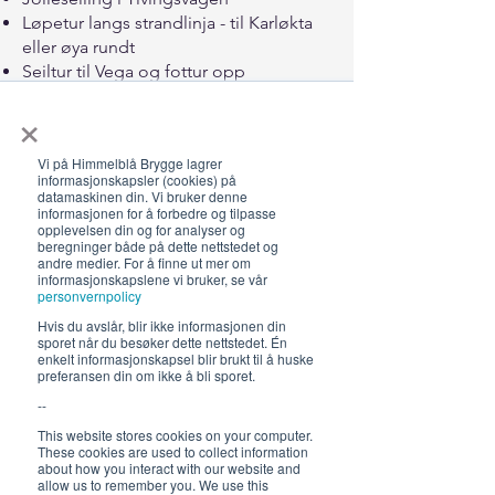
Løpetur langs strandlinja - til Karløkta
eller øya rundt
Seiltur til Vega og fottur opp
Vegatrappa
×
Seiltur til Torghatten og fottur opp
Torghattenhullet
Vi på Himmelblå Brygge lagrer
Seiltur til Alstadhaug og fottur på de
informasjonskapsler (cookies) på
Syv Søstre
datamaskinen din. Vi bruker denne
informasjonen for å forbedre og tilpasse
Seiltur til Træna og klatring på
opplevelsen din og for analyser og
Trænstaven
beregninger både på dette nettstedet og
andre medier. For å finne ut mer om
Taresanking - høste av naturens
informasjonskapslene vi bruker, se vår
viktigste grønnsak
personvernpolicy
Brettseiling (vi har ett brett)
Hvis du avslår, blir ikke informasjonen din
sporet når du besøker dette nettstedet. Én
enkelt informasjonskapsel blir brukt til å huske
preferansen din om ikke å bli sporet.
--
This website stores cookies on your computer.
These cookies are used to collect information
about how you interact with our website and
allow us to remember you. We use this