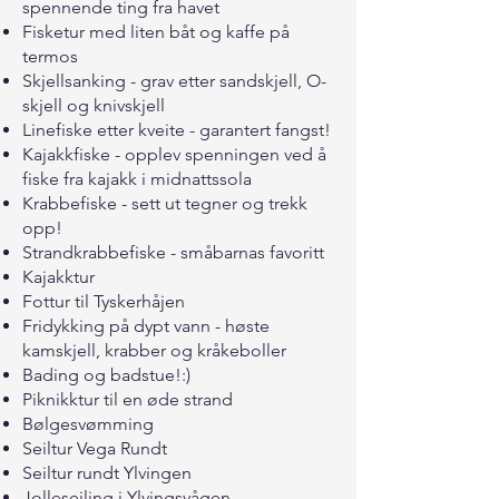
spennende ting fra havet
Fisketur med liten båt og kaffe på
termos
Skjellsanking - grav etter sandskjell, O-
skjell og knivskjell
Linefiske etter kveite - garantert fangst!
Kajakkfiske - opplev spenningen ved å
fiske fra kajakk i midnattssola
Krabbefiske - sett ut tegner og trekk
opp!
Strandkrabbefiske - småbarnas favoritt
Kajakktur
Fottur til Tyskerhåjen
Fridykking på dypt vann - høste
kamskjell, krabber og kråkeboller
Bading og badstue!:)
Piknikktur til en øde strand
Bølgesvømming
Seiltur Vega Rundt
Seiltur rundt Ylvingen
Jolleseiling i Ylvingsvågen