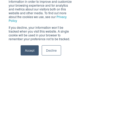
information in order to improve and customize
your browsing experience and for analytics
and metrics about our visitors both on this
website and other media. To find out more
about the cookies we use, see our
Privacy
Policy
If you decline, your information won’t be
tracked when you visit this website. A single
cookie will be used in your browser to
remember your preference not to be tracked.
Accept
Decline
Fri tilgang på utstyr
Phone
Email
Facebook
Vi har masse utstyr til utlån, slik at du
kan boltre deg akkurat slik du vil.
Vi har blant annet utlån av følgende
utstyr; fiskeutstyr, kajakker,
fridykkerutstyr, sykler og seiljoller.
Fri tilgang på utstyr er inkludert i
aktivitetsferien.