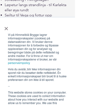
Løpetur langs strandlinja - til Karløkta
eller øya rundt
Seiltur til Vega og fottur opp
Vegatrappa
×
Seiltur til Torghatten og fottur opp
Torghattenhullet
Vi på Himmelblå Brygge lagrer
Seiltur til Alstadhaug og fottur på de
informasjonskapsler (cookies) på
Syv Søstre
datamaskinen din. Vi bruker denne
informasjonen for å forbedre og tilpasse
Seiltur til Træna og klatring på
opplevelsen din og for analyser og
Trænstaven
beregninger både på dette nettstedet og
andre medier. For å finne ut mer om
Taresanking - høste av naturens
informasjonskapslene vi bruker, se vår
viktigste grønnsak
personvernpolicy
Brettseiling (vi har ett brett)
Hvis du avslår, blir ikke informasjonen din
sporet når du besøker dette nettstedet. Én
enkelt informasjonskapsel blir brukt til å huske
preferansen din om ikke å bli sporet.
--
This website stores cookies on your computer.
These cookies are used to collect information
about how you interact with our website and
allow us to remember you. We use this