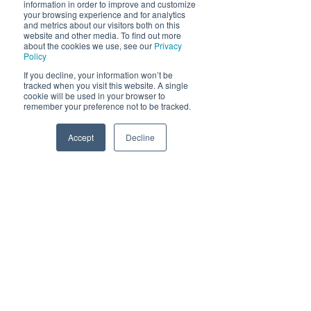
information in order to improve and customize
your browsing experience and for analytics
and metrics about our visitors both on this
website and other media. To find out more
about the cookies we use, see our
Privacy
Policy
If you decline, your information won’t be
tracked when you visit this website. A single
cookie will be used in your browser to
remember your preference not to be tracked.
Accept
Decline
Fri tilgang på utstyr
Phone
Email
Facebook
Vi har masse utstyr til utlån, slik at du
kan boltre deg akkurat slik du vil.
Vi har blant annet utlån av følgende
utstyr; fiskeutstyr, kajakker,
fridykkerutstyr, sykler og seiljoller.
Fri tilgang på utstyr er inkludert i
aktivitetsferien.