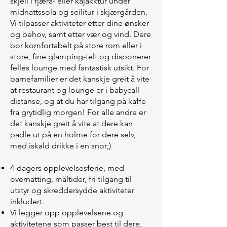
skjell i fjæra- eller kajakktur under
midnattssola og seilitur i skjærgården.
Vi tilpasser aktiviteter etter dine ønsker
og behov, samt etter vær og vind. Dere
bor komfortabelt på store rom eller i
store, fine glamping-telt og disponerer
felles lounge med fantastisk utsikt. For
barnefamilier er det kanskje greit å vite
at restaurant og lounge er i babycall
distanse, og at du har tilgang på kaffe
fra grytidlig morgen! For alle andre er
det kanskje greit å vite at dere kan
padle ut på en holme for dere selv,
med iskald drikke i en snor;)
4-dagers opplevelsesferie, med
overnatting, måltider, fri tilgang til
utstyr og skreddersydde aktiviteter
inkludert.
Vi legger opp opplevelsene og
aktivitetene som passer best til dere,