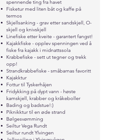
spennende ting fra havet
Fisketur med liten båt og kaffe på
termos
Skjellsanking - grav etter sandskjell, O-
skjell og knivskjell
Linefiske etter kveite - garantert fangst!
Kajakkfiske - opplev spenningen ved å
fiske fra kajakk i midnattssola
Krabbefiske - sett ut tegner og trekk
opp!
Strandkrabbefiske - småbarnas favoritt
Kajakktur
Fottur til Tyskerhåjen
Fridykking på dypt vann - høste
kamskjell, krabber og kråkeboller
Bading og badstue!:)
Piknikktur til en øde strand
Bølgesvømming
Seiltur Vega Rundt
Seiltur rundt Ylvingen
Jolleseiling i Ylvingsvågen